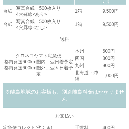
別)
写真台紙 500枚入り
台紙
1箱
9,500円
4穴罫線<あり>
写真台紙 500枚入り
台紙
1箱
9,500円
4穴罫線<なし>
送料
本州
600円
クロネコヤマト宅急便
四国
800円
都内発送600km圏内…翌日着予定
九州
900円
都内発送600km圏外…翌々日着予
北海道・沖
定
1,000円
縄
※離島地域のお客様も、別途離島料金はかかりませ
ん
お支払い
宅急便コレクト(代引き)
手数料
400円