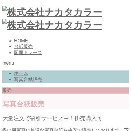
HOME
台紙販売
図面トレース
menu
ホーム
写真台紙販売
販売
写真台紙販売
大量注文で割引サービス中！掛売購入可
提出用写真に最適な写真台紙を格安で販売しております。下